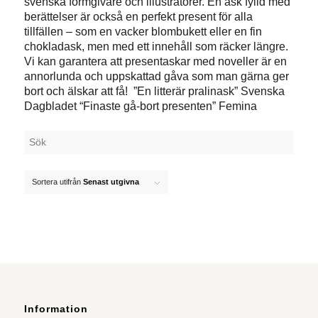
svenska formgivare och illustratörer. En ask fylld med
berättelser är också en perfekt present för alla
tillfällen – som en vacker blombukett eller en fin
chokladask, men med ett innehåll som räcker längre.
Vi kan garantera att presentaskar med noveller är en
annorlunda och uppskattad gåva som man gärna ger
bort och älskar att få! ”En litterär pralinask”
Svenska
Dagbladet
“Finaste gå-bort presenten”
Femina
Sortera utifrån
Senast utgivna
Information