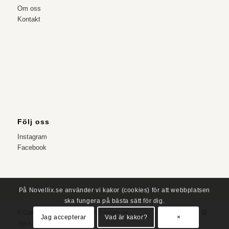
Om oss
Kontakt
Följ oss
Instagram
Facebook
På Novellix.se använder vi kakor (cookies) för att webbplatsen
ska fungera på bästa sätt för dig.
© Copyright – NOVELLIX
info@novellix.se
Jag accepterar
Vad är kakor?
×
Mitt konto
Butiken 2