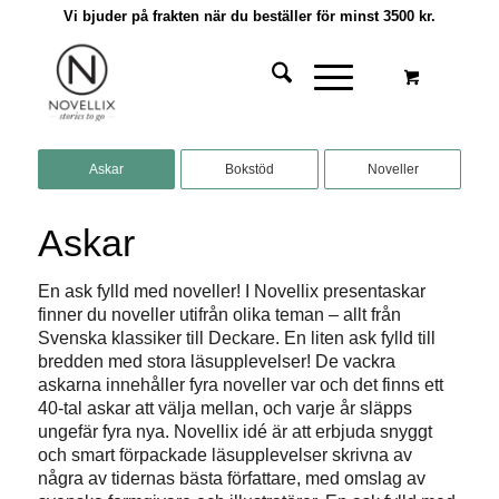
Vi bjuder på frakten när du beställer för minst 3500 kr.
Askar
Bokstöd
Noveller
Askar
En ask fylld med noveller! I Novellix presentaskar
finner du noveller utifrån olika teman – allt från
Svenska klassiker
till
Deckare.
En liten ask fylld till
bredden med stora läsupplevelser! De vackra
askarna innehåller fyra noveller var och det finns ett
40-tal askar att välja mellan, och varje år släpps
ungefär fyra nya. Novellix idé är att erbjuda snyggt
och smart förpackade läsupplevelser skrivna av
några av tidernas bästa författare, med omslag av