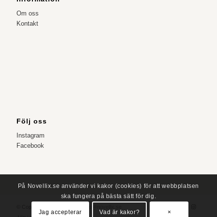
Om oss
Kontakt
Följ oss
Instagram
Facebook
På Novellix.se använder vi kakor (cookies) för att webbplatsen
ska fungera på bästa sätt för dig.
© Copyright – NOVELLIX
info@novellix.se
Jag accepterar
Vad är kakor?
×